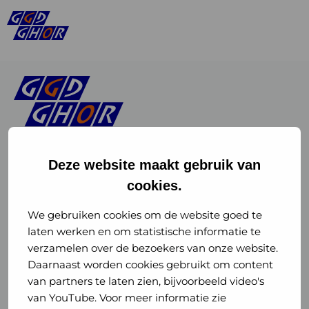
Deze website maakt gebruik van
cookies.
Linkedin
Instagram
of
of
We gebruiken cookies om de website goed te
laten werken en om statistische informatie te
GGD
GGD
verzamelen over de bezoekers van onze website.
GGD Reizen op social media
Daarnaast worden cookies gebruikt om content
GHOR
GHOR
van partners te laten zien, bijvoorbeeld video's
GGD Reizen
Nederland
Nederland
van YouTube. Voor meer informatie zie
@ggdreistmee