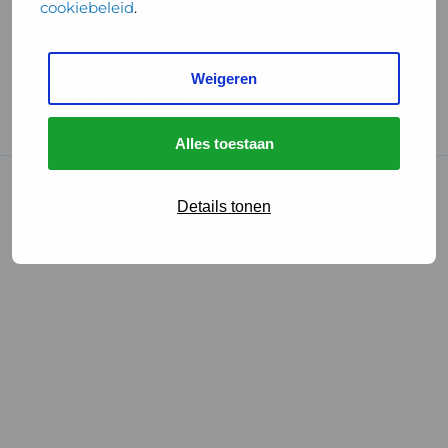
cookiebeleid
.
Handige links
Weigeren
GGD Reisvaccinaties
Cookies
Alles toestaan
© 2026 • GGD
Details tonen