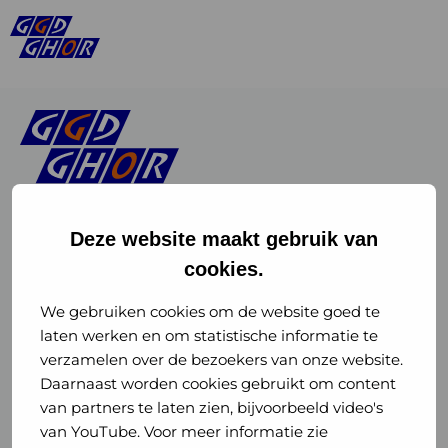
Deze website maakt gebruik van
cookies.
Linkedin
Instagram
of
of
We gebruiken cookies om de website goed te
laten werken en om statistische informatie te
GGD
GGD
verzamelen over de bezoekers van onze website.
GGD Reizen op social media
Daarnaast worden cookies gebruikt om content
GHOR
GHOR
van partners te laten zien, bijvoorbeeld video's
GGD Reizen
Nederland
Nederland
van YouTube. Voor meer informatie zie
@ggdreistmee