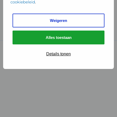
cookiebeleid
.
Handige links
Weigeren
GGD Reisvaccinaties
Cookies
Alles toestaan
© 2026 • GGD
Details tonen