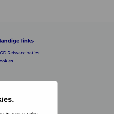
andige links
GD Reisvaccinaties
ookies
ies.
matie te verzamelen