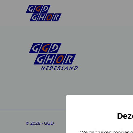
Linkedin
Instagram
of
of
GGD
GGD
Dez
© 2026 • GGD
GHOR
GHOR
We gebruiken cookies o