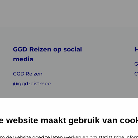
GGD Reizen op social
H
media
G
GGD Reizen
C
@ggdreistmee
e website maakt gebruik van cook
m de website goed te laten werken en om statistische infor