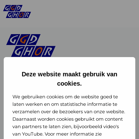
Deze website maakt gebruik van
cookies.
Linkedin
Instagram
of
of
We gebruiken cookies om de website goed te
laten werken en om statistische informatie te
GGD
GGD
verzamelen over de bezoekers van onze website.
GGD Reizen op social media
Daarnaast worden cookies gebruikt om content
GHOR
GHOR
van partners te laten zien, bijvoorbeeld video's
GGD Reizen
Nederland
Nederland
van YouTube. Voor meer informatie zie
@ggdreistmee