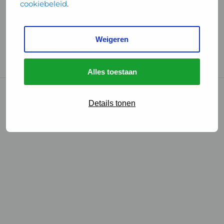
cookiebeleid
.
Handige links
Weigeren
GGD Reisvaccinaties
Cookies
Alles toestaan
© 2026 • GGD
Details tonen