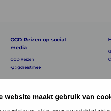
GGD Reizen op social
H
media
G
GGD Reizen
C
@ggdreistmee
e website maakt gebruik van cook
m de website goed te laten werken en om statistische infor