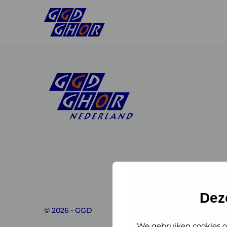
Linkedin
Instagram
of
of
GGD
GGD
Dez
© 2026 • GGD
GHOR
GHOR
We gebruiken cookies o