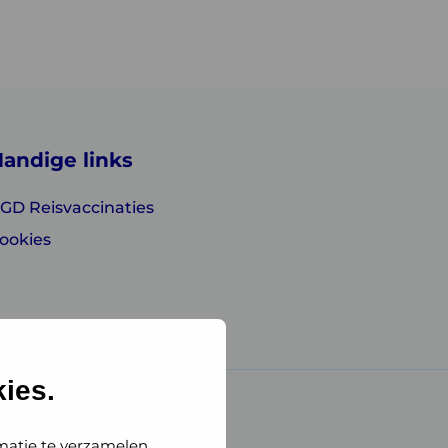
andige links
GD Reisvaccinaties
ookies
ies.
matie te verzamelen