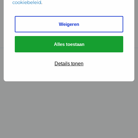
cookiebeleid
.
Handige links
Weigeren
GGD Reisvaccinaties
Cookies
Alles toestaan
© 2026 • GGD
Details tonen