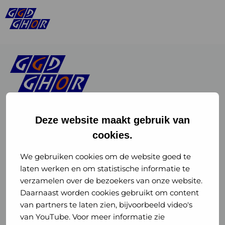
Deze website maakt gebruik van
cookies.
Linkedin
Instagram
of
of
We gebruiken cookies om de website goed te
laten werken en om statistische informatie te
GGD
GGD
verzamelen over de bezoekers van onze website.
GGD Reizen op social media
Daarnaast worden cookies gebruikt om content
GHOR
GHOR
van partners te laten zien, bijvoorbeeld video's
GGD Reizen
Nederland
Nederland
van YouTube. Voor meer informatie zie
@ggdreistmee