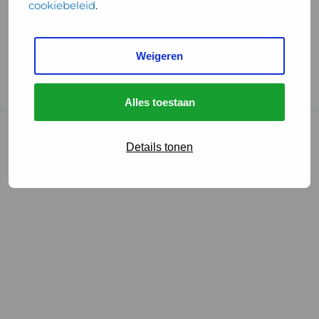
cookiebeleid
.
Handige links
Weigeren
GGD Reisvaccinaties
Cookies
Alles toestaan
© 2026 • GGD
Details tonen