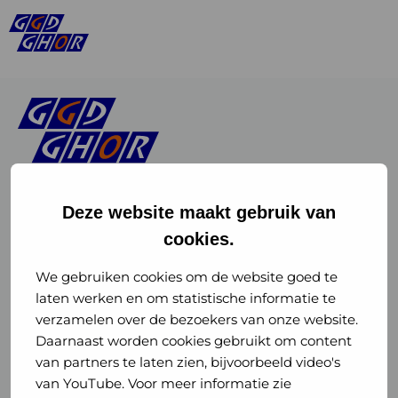
Deze website maakt gebruik van
cookies.
Linkedin
Instagram
of
of
We gebruiken cookies om de website goed te
laten werken en om statistische informatie te
GGD
GGD
verzamelen over de bezoekers van onze website.
GGD Reizen op social media
Daarnaast worden cookies gebruikt om content
GHOR
GHOR
van partners te laten zien, bijvoorbeeld video's
GGD Reizen
Nederland
Nederland
van YouTube. Voor meer informatie zie
@ggdreistmee