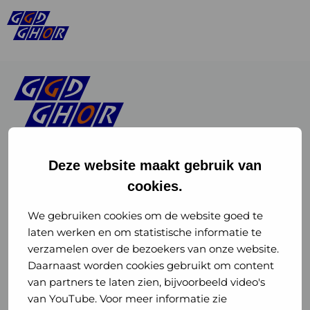
Deze website maakt gebruik van
cookies.
Linkedin
Instagram
of
of
We gebruiken cookies om de website goed te
laten werken en om statistische informatie te
GGD
GGD
verzamelen over de bezoekers van onze website.
GGD Reizen op social media
Daarnaast worden cookies gebruikt om content
GHOR
GHOR
van partners te laten zien, bijvoorbeeld video's
GGD Reizen
Nederland
Nederland
van YouTube. Voor meer informatie zie
@ggdreistmee