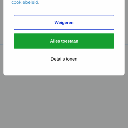
cookiebeleid
.
Handige links
Weigeren
GGD Reisvaccinaties
Cookies
Alles toestaan
© 2026 • GGD
Details tonen