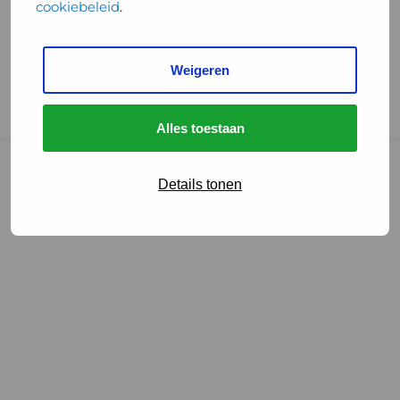
cookiebeleid
.
Handige links
Weigeren
GGD Reisvaccinaties
Cookies
Alles toestaan
© 2026 • GGD
Details tonen