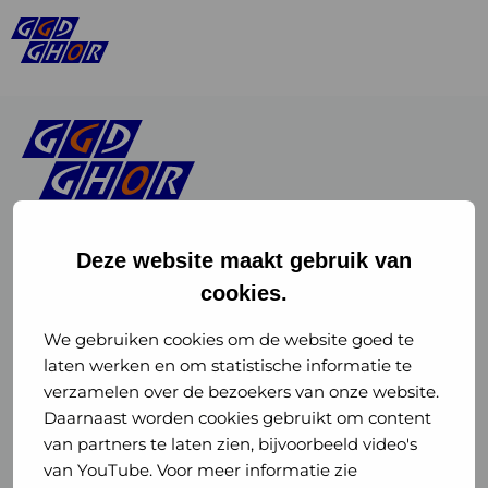
Deze website maakt gebruik van
cookies.
Linkedin
Instagram
of
of
We gebruiken cookies om de website goed te
laten werken en om statistische informatie te
GGD
GGD
verzamelen over de bezoekers van onze website.
GGD Reizen op social media
Daarnaast worden cookies gebruikt om content
GHOR
GHOR
van partners te laten zien, bijvoorbeeld video's
GGD Reizen
Nederland
Nederland
van YouTube. Voor meer informatie zie
@ggdreistmee