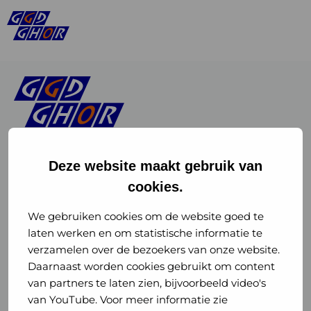
Deze website maakt gebruik van
cookies.
Linkedin
Instagram
of
of
We gebruiken cookies om de website goed te
laten werken en om statistische informatie te
GGD
GGD
verzamelen over de bezoekers van onze website.
GGD Reizen op social media
Daarnaast worden cookies gebruikt om content
GHOR
GHOR
van partners te laten zien, bijvoorbeeld video's
GGD Reizen
Nederland
Nederland
van YouTube. Voor meer informatie zie
@ggdreistmee