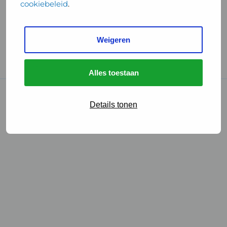
cookiebeleid
.
Handige links
Weigeren
GGD Reisvaccinaties
Cookies
Alles toestaan
© 2026 • GGD
Details tonen