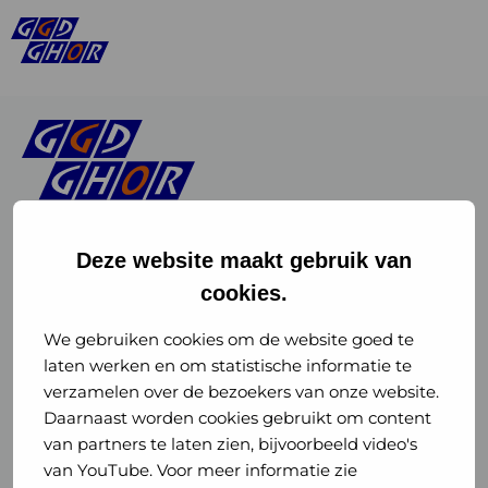
Deze website maakt gebruik van
cookies.
Linkedin
Instagram
of
of
We gebruiken cookies om de website goed te
laten werken en om statistische informatie te
GGD
GGD
verzamelen over de bezoekers van onze website.
GGD Reizen op social media
Daarnaast worden cookies gebruikt om content
GHOR
GHOR
van partners te laten zien, bijvoorbeeld video's
GGD Reizen
Nederland
Nederland
van YouTube. Voor meer informatie zie
@ggdreistmee