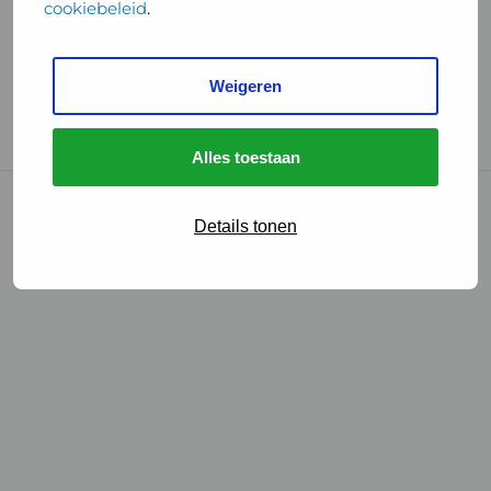
cookiebeleid
.
Handige links
Weigeren
GGD Reisvaccinaties
Cookies
Alles toestaan
© 2026 • GGD
Details tonen