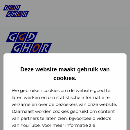
Deze website maakt gebruik van
cookies.
Linkedin
Instagram
of
of
We gebruiken cookies om de website goed te
laten werken en om statistische informatie te
GGD
GGD
verzamelen over de bezoekers van onze website.
GGD Reizen op social media
Daarnaast worden cookies gebruikt om content
GHOR
GHOR
van partners te laten zien, bijvoorbeeld video's
GGD Reizen
Nederland
Nederland
van YouTube. Voor meer informatie zie
@ggdreistmee