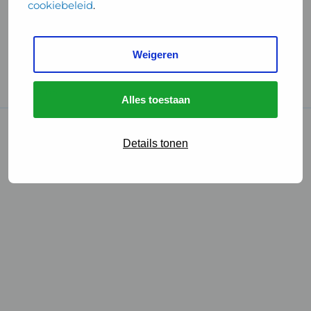
cookiebeleid
.
Handige links
Weigeren
GGD Reisvaccinaties
Cookies
Alles toestaan
© 2026 • GGD
Details tonen