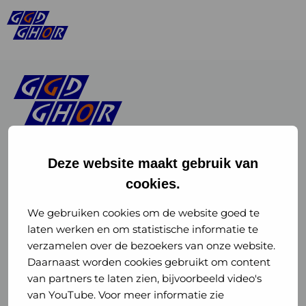
Deze website maakt gebruik van
cookies.
Linkedin
Instagram
of
of
We gebruiken cookies om de website goed te
laten werken en om statistische informatie te
GGD
GGD
verzamelen over de bezoekers van onze website.
GGD Reizen op social media
Daarnaast worden cookies gebruikt om content
GHOR
GHOR
van partners te laten zien, bijvoorbeeld video's
GGD Reizen
Nederland
Nederland
van YouTube. Voor meer informatie zie
@ggdreistmee