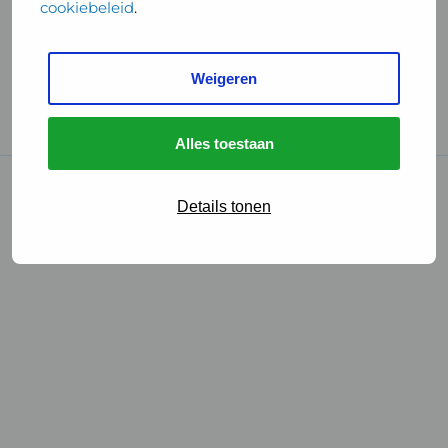
cookiebeleid
.
Handige links
Weigeren
GGD Reisvaccinaties
Cookies
Alles toestaan
© 2026 • GGD
Details tonen