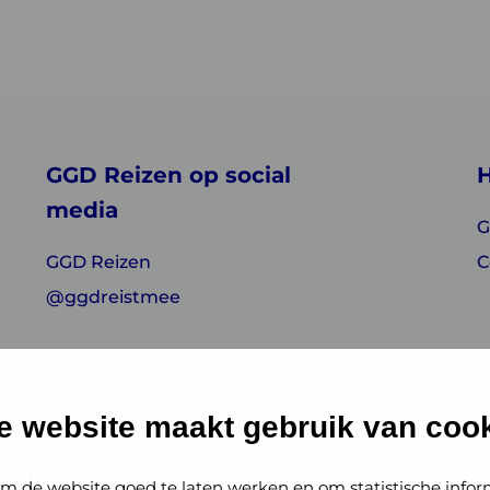
GGD Reizen op social
H
media
G
GGD Reizen
C
@ggdreistmee
e website maakt gebruik van cook
m de website goed te laten werken en om statistische infor