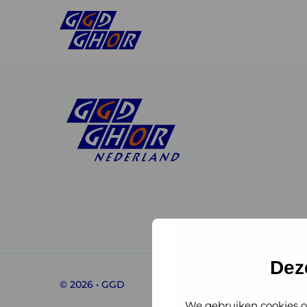
Linkedin
Instagram
of
of
GGD
GGD
Dez
© 2026 • GGD
GHOR
GHOR
We gebruiken cookies o