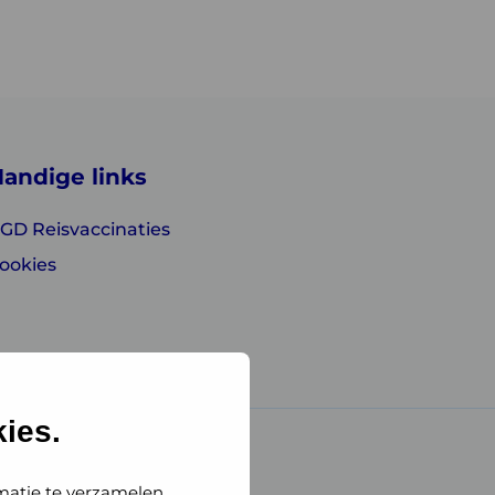
andige links
GD Reisvaccinaties
ookies
ies.
matie te verzamelen