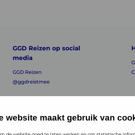
GGD Reizen op social
H
media
G
GGD Reizen
C
@ggdreistmee
e website maakt gebruik van cook
m de website goed te laten werken en om statistische infor