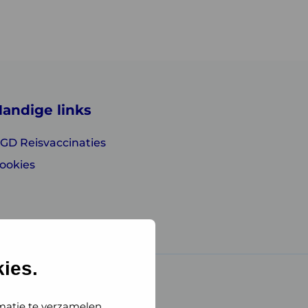
andige links
GD Reisvaccinaties
ookies
ies.
matie te verzamelen