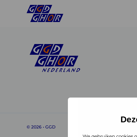
Linkedin
Instagram
of
of
GGD
GGD
Dez
© 2026 • GGD
GHOR
GHOR
We gebruiken cookies o