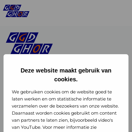
Deze website maakt gebruik van
cookies.
Linkedin
Instagram
of
of
We gebruiken cookies om de website goed te
laten werken en om statistische informatie te
GGD
GGD
verzamelen over de bezoekers van onze website.
GGD Reizen op social media
Daarnaast worden cookies gebruikt om content
GHOR
GHOR
van partners te laten zien, bijvoorbeeld video's
GGD Reizen
Nederland
Nederland
van YouTube. Voor meer informatie zie
@ggdreistmee