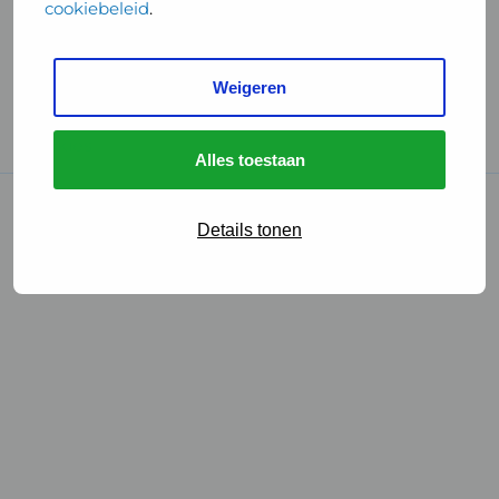
cookiebeleid
.
Handige links
Weigeren
GGD Reisvaccinaties
Cookies
Alles toestaan
© 2026 • GGD
Details tonen