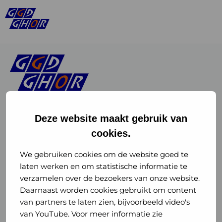
Deze website maakt gebruik van
cookies.
Linkedin
Instagram
of
of
We gebruiken cookies om de website goed te
laten werken en om statistische informatie te
GGD
GGD
verzamelen over de bezoekers van onze website.
GGD Reizen op social media
Daarnaast worden cookies gebruikt om content
GHOR
GHOR
van partners te laten zien, bijvoorbeeld video's
GGD Reizen
Nederland
Nederland
van YouTube. Voor meer informatie zie
@ggdreistmee