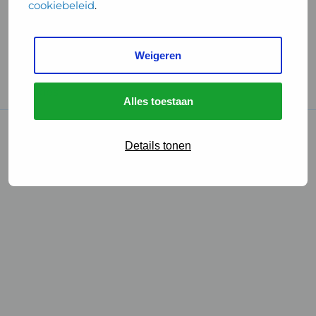
cookiebeleid
.
Handige links
Weigeren
GGD Reisvaccinaties
Cookies
Alles toestaan
© 2026 • GGD
Details tonen