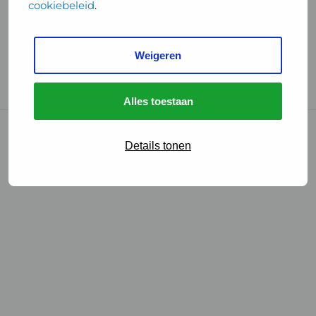
cookiebeleid
.
Handige links
Weigeren
GGD Reisvaccinaties
Cookies
Alles toestaan
© 2026 • GGD
Details tonen