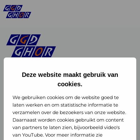
Deze website maakt gebruik van
cookies.
Linkedin
Instagram
of
of
We gebruiken cookies om de website goed te
laten werken en om statistische informatie te
GGD
GGD
verzamelen over de bezoekers van onze website.
GGD Reizen op social media
Daarnaast worden cookies gebruikt om content
GHOR
GHOR
van partners te laten zien, bijvoorbeeld video's
GGD Reizen
Nederland
Nederland
van YouTube. Voor meer informatie zie
@ggdreistmee