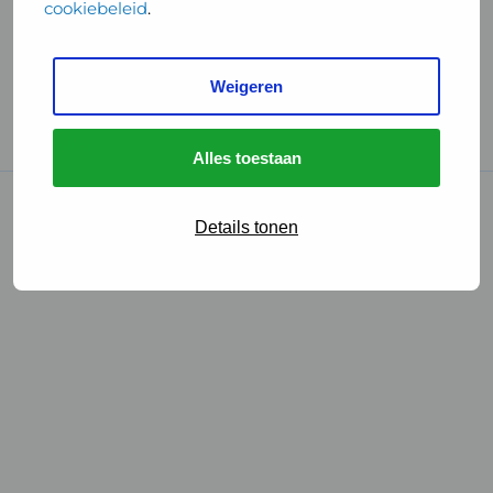
cookiebeleid
.
Handige links
Weigeren
GGD Reisvaccinaties
Cookies
Alles toestaan
© 2026 • GGD
Details tonen