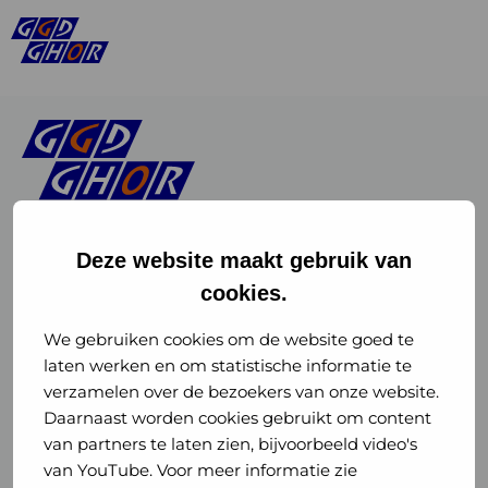
Deze website maakt gebruik van
cookies.
Linkedin
Instagram
of
of
We gebruiken cookies om de website goed te
laten werken en om statistische informatie te
GGD
GGD
verzamelen over de bezoekers van onze website.
GGD Reizen op social media
Daarnaast worden cookies gebruikt om content
GHOR
GHOR
van partners te laten zien, bijvoorbeeld video's
GGD Reizen
Nederland
Nederland
van YouTube. Voor meer informatie zie
@ggdreistmee