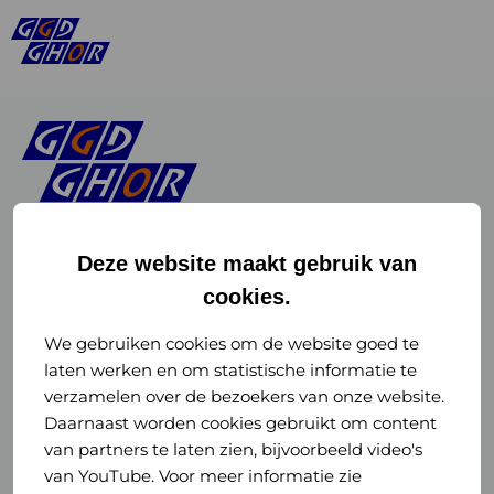
Deze website maakt gebruik van
cookies.
Linkedin
Instagram
of
of
We gebruiken cookies om de website goed te
laten werken en om statistische informatie te
GGD
GGD
verzamelen over de bezoekers van onze website.
GGD Reizen op social media
Daarnaast worden cookies gebruikt om content
GHOR
GHOR
van partners te laten zien, bijvoorbeeld video's
GGD Reizen
Nederland
Nederland
van YouTube. Voor meer informatie zie
@ggdreistmee