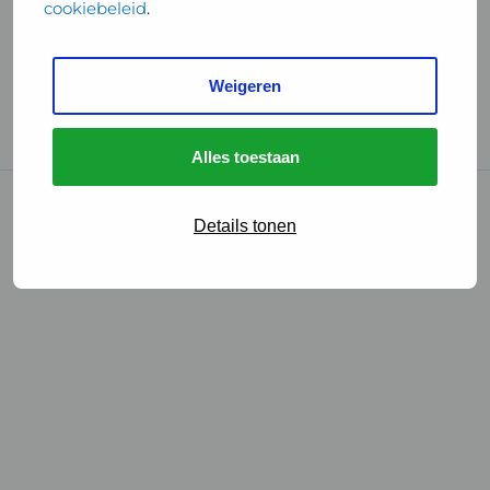
cookiebeleid
.
Handige links
Weigeren
GGD Reisvaccinaties
Cookies
Alles toestaan
© 2026 • GGD
Details tonen