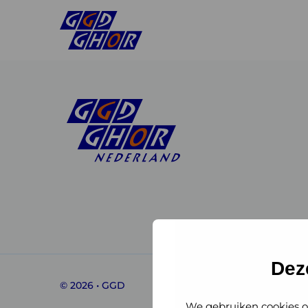
Linkedin
Instagram
of
of
GGD
GGD
Dez
© 2026 • GGD
GHOR
GHOR
We gebruiken cookies o