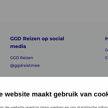
GGD Reizen op social
H
media
G
GGD Reizen
C
@ggdreistmee
e website maakt gebruik van cook
m de website goed te laten werken en om statistische infor