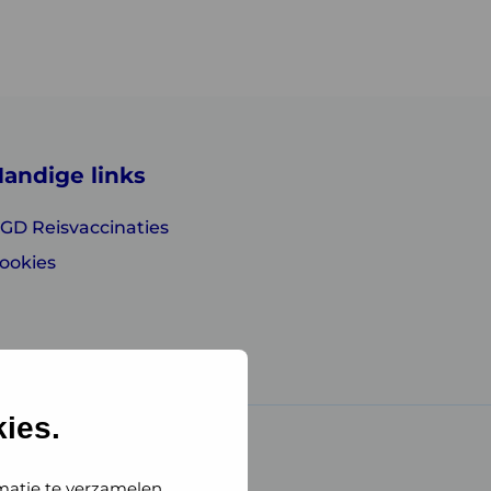
andige links
GD Reisvaccinaties
ookies
ies.
matie te verzamelen