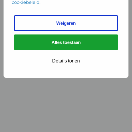
cookiebeleid
.
Handige links
Weigeren
GGD Reisvaccinaties
Cookies
Alles toestaan
© 2026 • GGD
Details tonen