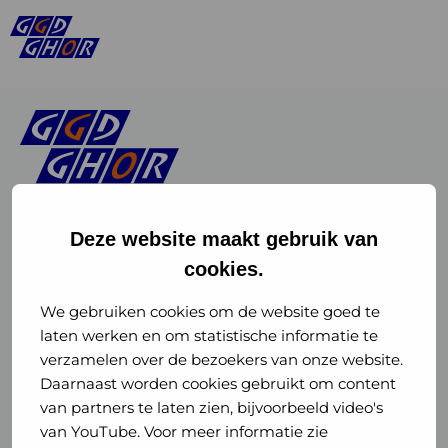
Deze website maakt gebruik van
cookies.
Linkedin
Instagram
of
of
We gebruiken cookies om de website goed te
laten werken en om statistische informatie te
GGD
GGD
verzamelen over de bezoekers van onze website.
GGD Reizen op social media
Daarnaast worden cookies gebruikt om content
GHOR
GHOR
van partners te laten zien, bijvoorbeeld video's
GGD Reizen
Nederland
Nederland
van YouTube. Voor meer informatie zie
@ggdreistmee