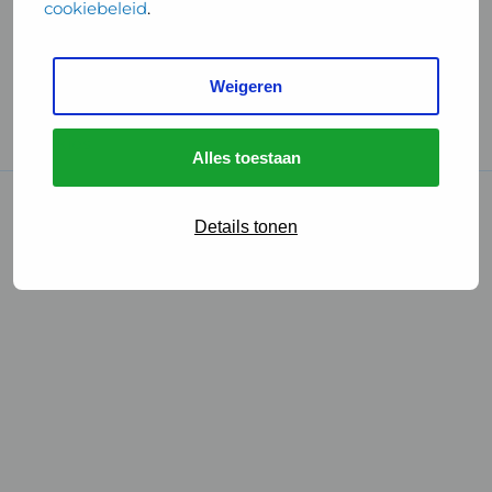
cookiebeleid
.
Handige links
Weigeren
GGD Reisvaccinaties
Cookies
Alles toestaan
© 2026 • GGD
Details tonen