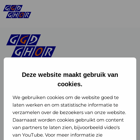
Deze website maakt gebruik van
cookies.
Linkedin
Instagram
of
of
We gebruiken cookies om de website goed te
laten werken en om statistische informatie te
GGD
GGD
verzamelen over de bezoekers van onze website.
GGD Reizen op social media
Daarnaast worden cookies gebruikt om content
GHOR
GHOR
van partners te laten zien, bijvoorbeeld video's
GGD Reizen
Nederland
Nederland
van YouTube. Voor meer informatie zie
@ggdreistmee