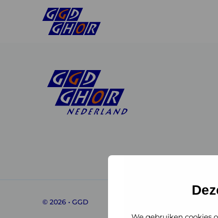
Linkedin
Instagram
of
of
GGD
GGD
Dez
© 2026 • GGD
GHOR
GHOR
We gebruiken cookies o