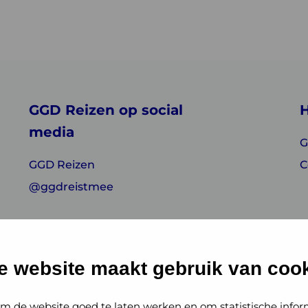
GGD Reizen op social
H
media
G
GGD Reizen
C
@ggdreistmee
e website maakt gebruik van cook
m de website goed te laten werken en om statistische infor