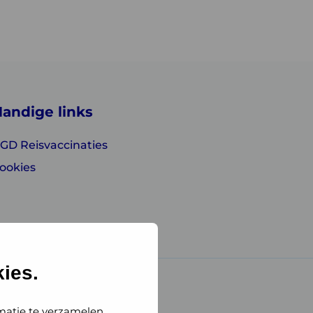
andige links
GD Reisvaccinaties
ookies
ies.
matie te verzamelen