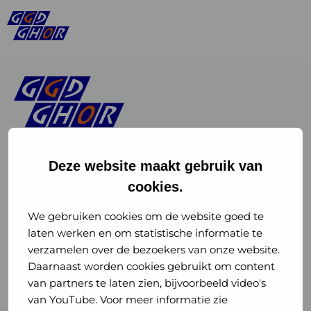
Deze website maakt gebruik van
cookies.
Linkedin
Instagram
of
of
We gebruiken cookies om de website goed te
laten werken en om statistische informatie te
GGD
GGD
verzamelen over de bezoekers van onze website.
GGD Reizen op social media
Daarnaast worden cookies gebruikt om content
GHOR
GHOR
van partners te laten zien, bijvoorbeeld video's
GGD Reizen
Nederland
Nederland
van YouTube. Voor meer informatie zie
@ggdreistmee