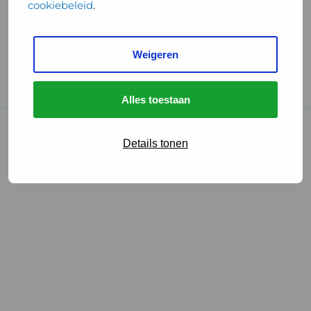
cookiebeleid
.
Handige links
Weigeren
GGD Reisvaccinaties
Cookies
Alles toestaan
© 2026 • GGD
Details tonen