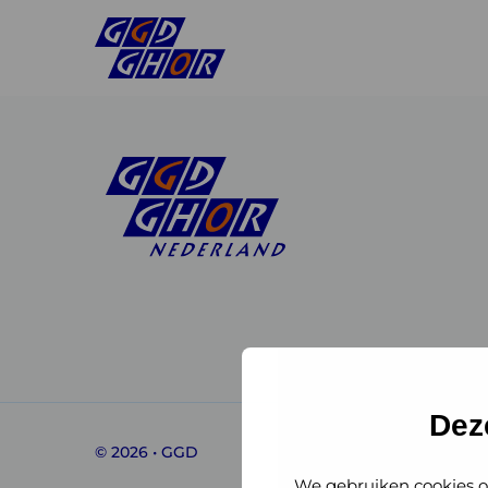
Linkedin
Instagram
of
of
GGD
GGD
Dez
© 2026 • GGD
GHOR
GHOR
We gebruiken cookies o