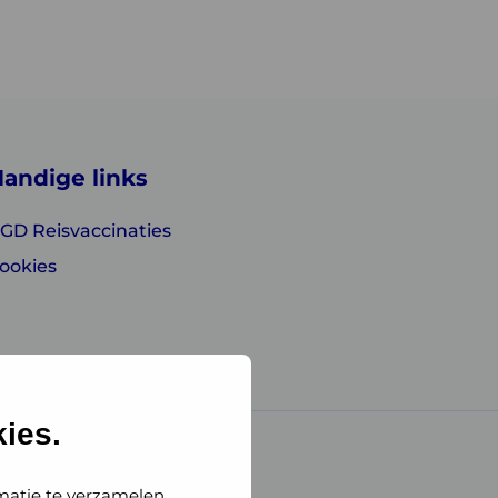
andige links
GD Reisvaccinaties
ookies
ies.
matie te verzamelen