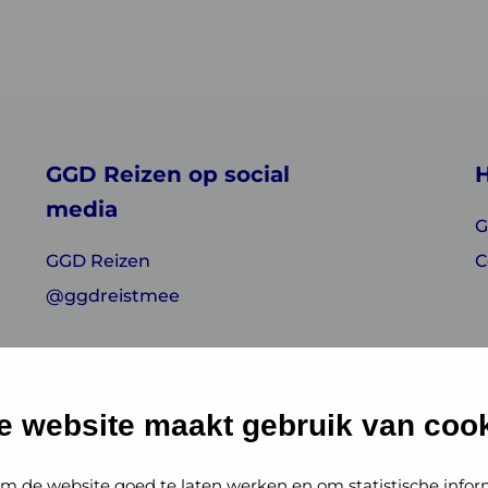
GGD Reizen op social
H
media
G
GGD Reizen
C
@ggdreistmee
e website maakt gebruik van cook
m de website goed te laten werken en om statistische infor