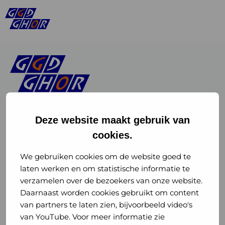
Deze website maakt gebruik van
cookies.
Linkedin
Instagram
of
of
We gebruiken cookies om de website goed te
laten werken en om statistische informatie te
GGD
GGD
verzamelen over de bezoekers van onze website.
GGD Reizen op social media
Daarnaast worden cookies gebruikt om content
GHOR
GHOR
van partners te laten zien, bijvoorbeeld video's
GGD Reizen
Nederland
Nederland
van YouTube. Voor meer informatie zie
@ggdreistmee