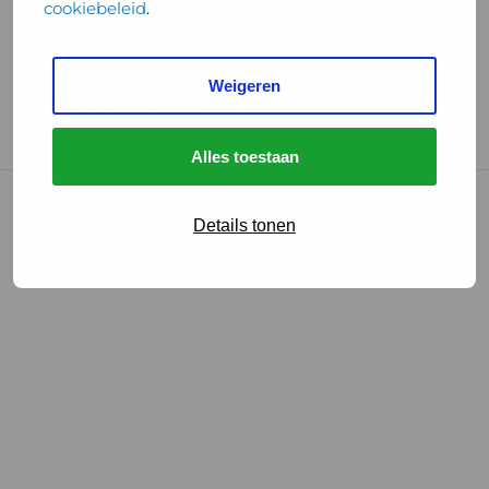
cookiebeleid
.
Handige links
Weigeren
GGD Reisvaccinaties
Cookies
Alles toestaan
© 2026 • GGD
Details tonen