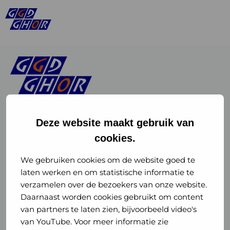
Deze website maakt gebruik van
cookies.
Linkedin
Instagram
of
of
We gebruiken cookies om de website goed te
laten werken en om statistische informatie te
GGD
GGD
verzamelen over de bezoekers van onze website.
GGD Reizen op social media
Daarnaast worden cookies gebruikt om content
GHOR
GHOR
van partners te laten zien, bijvoorbeeld video's
GGD Reizen
Nederland
Nederland
van YouTube. Voor meer informatie zie
@ggdreistmee