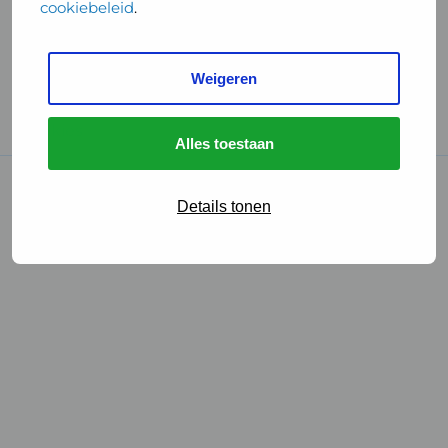
cookiebeleid
.
Handige links
Weigeren
GGD Reisvaccinaties
Cookies
Alles toestaan
© 2026 • GGD
Details tonen