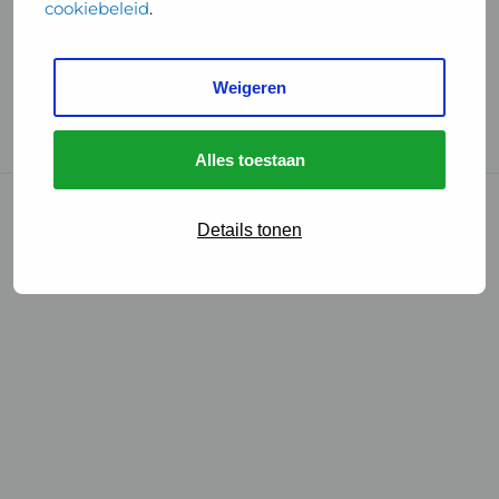
cookiebeleid
.
Handige links
Weigeren
GGD Reisvaccinaties
Cookies
Alles toestaan
© 2026 • GGD
Details tonen