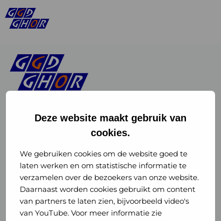
Deze website maakt gebruik van
cookies.
Linkedin
Instagram
of
of
We gebruiken cookies om de website goed te
laten werken en om statistische informatie te
GGD
GGD
verzamelen over de bezoekers van onze website.
GGD Reizen op social media
Daarnaast worden cookies gebruikt om content
GHOR
GHOR
van partners te laten zien, bijvoorbeeld video's
GGD Reizen
Nederland
Nederland
van YouTube. Voor meer informatie zie
@ggdreistmee