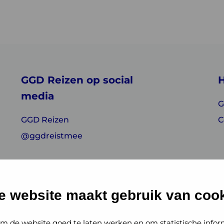
GGD Reizen op social
H
media
G
GGD Reizen
C
@ggdreistmee
e website maakt gebruik van cook
m de website goed te laten werken en om statistische infor