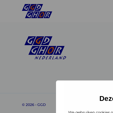
Linkedin
Instagram
of
of
GGD
GGD
Dez
© 2026 • GGD
GHOR
GHOR
We gebruiken cookies o