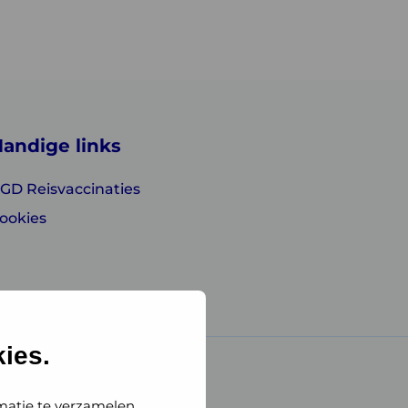
andige links
GD Reisvaccinaties
ookies
ies.
matie te verzamelen