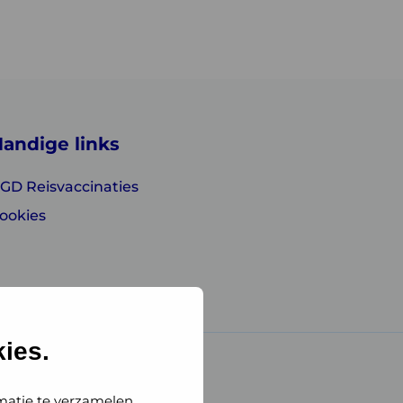
andige links
GD Reisvaccinaties
ookies
ies.
matie te verzamelen