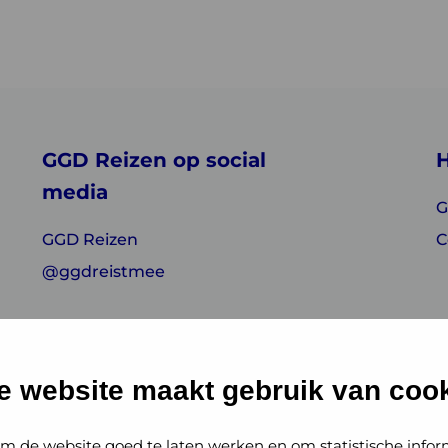
GGD Reizen op social
H
media
G
GGD Reizen
C
@ggdreistmee
e website maakt gebruik van cook
m de website goed te laten werken en om statistische infor