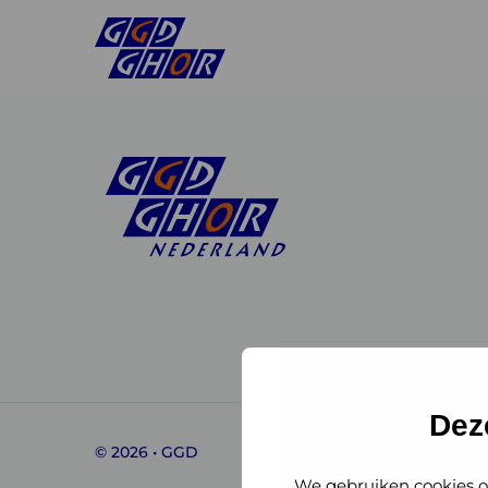
Linkedin
Instagram
of
of
GGD
GGD
Dez
© 2026 • GGD
GHOR
GHOR
We gebruiken cookies o