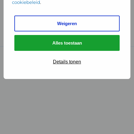
cookiebeleid
.
Handige links
Weigeren
GGD Reisvaccinaties
Cookies
Alles toestaan
© 2026 • GGD
Details tonen