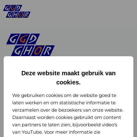
Deze website maakt gebruik van
cookies.
Linkedin
Instagram
of
of
We gebruiken cookies om de website goed te
laten werken en om statistische informatie te
GGD
GGD
verzamelen over de bezoekers van onze website.
GGD Reizen op social media
Daarnaast worden cookies gebruikt om content
GHOR
GHOR
van partners te laten zien, bijvoorbeeld video's
GGD Reizen
Nederland
Nederland
van YouTube. Voor meer informatie zie
@ggdreistmee