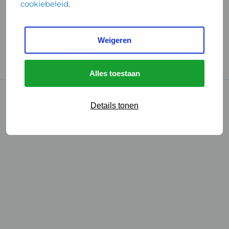
cookiebeleid
.
Handige links
Weigeren
GGD Reisvaccinaties
Cookies
Alles toestaan
© 2026 • GGD
Details tonen