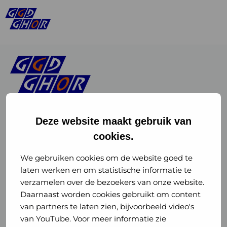
Deze website maakt gebruik van
cookies.
Linkedin
Instagram
of
of
We gebruiken cookies om de website goed te
laten werken en om statistische informatie te
GGD
GGD
verzamelen over de bezoekers van onze website.
GGD Reizen op social media
Daarnaast worden cookies gebruikt om content
GHOR
GHOR
van partners te laten zien, bijvoorbeeld video's
GGD Reizen
Nederland
Nederland
van YouTube. Voor meer informatie zie
@ggdreistmee