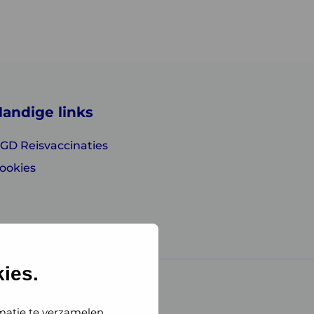
andige links
GD Reisvaccinaties
ookies
ies.
matie te verzamelen