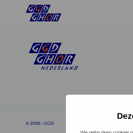
Linkedin
Instagram
of
of
GGD
GGD
Dez
© 2026 • GGD
GHOR
GHOR
We gebruiken cookies o