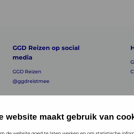
GGD Reizen op social
H
media
G
GGD Reizen
C
@ggdreistmee
e website maakt gebruik van cook
m de website goed te laten werken en om statistische infor