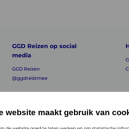
GGD Reizen op social
H
media
G
GGD Reizen
C
@ggdreistmee
e website maakt gebruik van cook
m de website goed te laten werken en om statistische infor