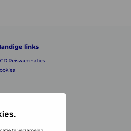
andige links
GD Reisvaccinaties
ookies
ies.
matie te verzamelen