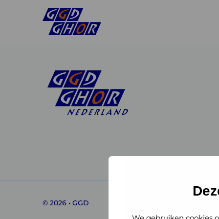
Linkedin
Instagram
of
of
GGD
GGD
Dez
© 2026 • GGD
GHOR
GHOR
We gebruiken cookies o