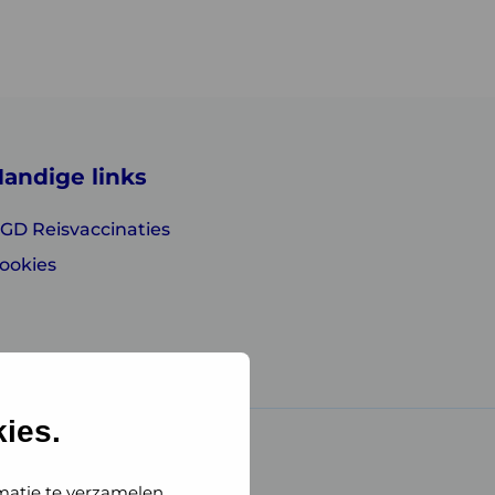
andige links
GD Reisvaccinaties
ookies
ies.
matie te verzamelen