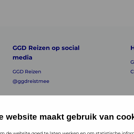
GGD Reizen op social
H
media
G
GGD Reizen
C
@ggdreistmee
e website maakt gebruik van cook
m de website goed te laten werken en om statistische infor