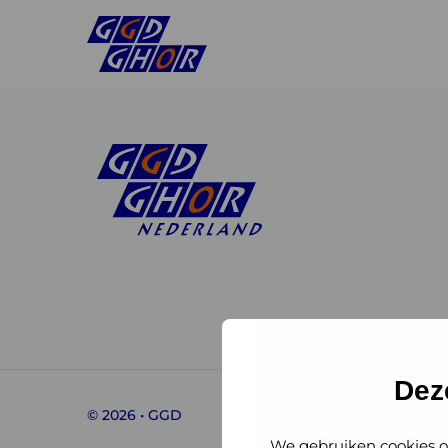
Linkedin
Instagram
of
of
GGD
GGD
Dez
© 2026 • GGD
GHOR
GHOR
We gebruiken cookies o