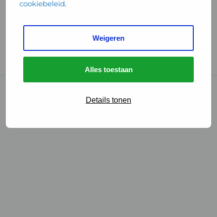
cookiebeleid
.
Handige links
Weigeren
GGD Reisvaccinaties
Cookies
Alles toestaan
© 2026 • GGD
Details tonen