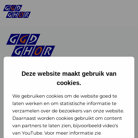
Deze website maakt gebruik van
cookies.
Linkedin
Instagram
of
of
We gebruiken cookies om de website goed te
laten werken en om statistische informatie te
GGD
GGD
verzamelen over de bezoekers van onze website.
GGD Reizen op social media
Daarnaast worden cookies gebruikt om content
GHOR
GHOR
van partners te laten zien, bijvoorbeeld video's
GGD Reizen
Nederland
Nederland
van YouTube. Voor meer informatie zie
@ggdreistmee