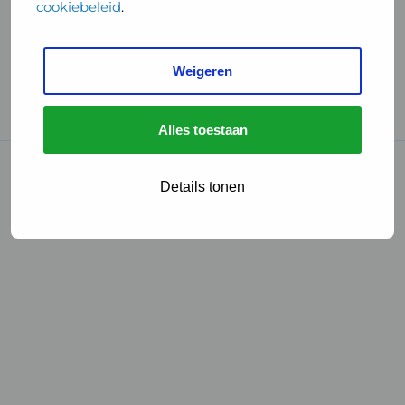
cookiebeleid
.
Handige links
Weigeren
GGD Reisvaccinaties
Cookies
Alles toestaan
© 2026 • GGD
Details tonen