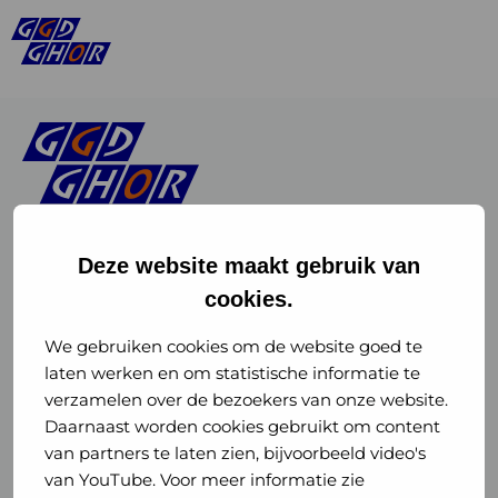
Deze website maakt gebruik van
cookies.
Linkedin
Instagram
of
of
We gebruiken cookies om de website goed te
laten werken en om statistische informatie te
GGD
GGD
verzamelen over de bezoekers van onze website.
GGD Reizen op social media
Daarnaast worden cookies gebruikt om content
GHOR
GHOR
van partners te laten zien, bijvoorbeeld video's
GGD Reizen
Nederland
Nederland
van YouTube. Voor meer informatie zie
@ggdreistmee