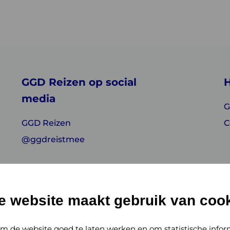
GGD Reizen op social
H
media
G
GGD Reizen
C
@ggdreistmee
e website maakt gebruik van cook
m de website goed te laten werken en om statistische infor