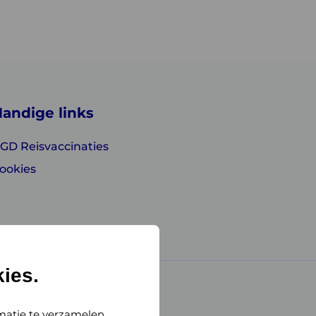
andige links
GD Reisvaccinaties
ookies
ies.
matie te verzamelen