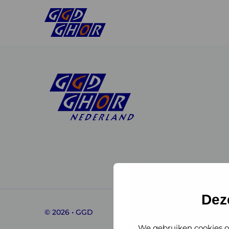
Linkedin
Instagram
of
of
GGD
GGD
Dez
© 2026 • GGD
GHOR
GHOR
We gebruiken cookies o