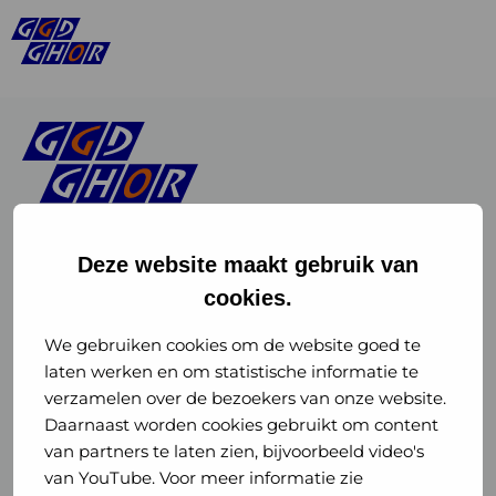
Deze website maakt gebruik van
cookies.
Linkedin
Instagram
of
of
We gebruiken cookies om de website goed te
laten werken en om statistische informatie te
GGD
GGD
verzamelen over de bezoekers van onze website.
GGD Reizen op social media
Daarnaast worden cookies gebruikt om content
GHOR
GHOR
van partners te laten zien, bijvoorbeeld video's
GGD Reizen
Nederland
Nederland
van YouTube. Voor meer informatie zie
@ggdreistmee