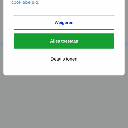
cookiebeleid
.
Handige links
Weigeren
GGD Reisvaccinaties
Cookies
Alles toestaan
© 2026 • GGD
Details tonen