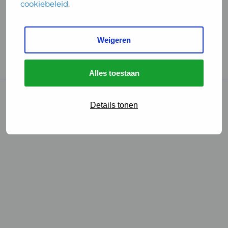
cookiebeleid
.
Handige links
Weigeren
GGD Reisvaccinaties
Cookies
Alles toestaan
© 2026 • GGD
Details tonen