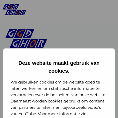
Deze website maakt gebruik van
cookies.
Linkedin
Instagram
of
of
We gebruiken cookies om de website goed te
laten werken en om statistische informatie te
GGD
GGD
verzamelen over de bezoekers van onze website.
GGD Reizen op social media
Daarnaast worden cookies gebruikt om content
GHOR
GHOR
van partners te laten zien, bijvoorbeeld video's
GGD Reizen
Nederland
Nederland
van YouTube. Voor meer informatie zie
@ggdreistmee