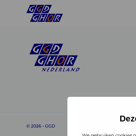
Linkedin
Instagram
of
of
GGD
GGD
Dez
© 2026 • GGD
GHOR
GHOR
We gebruiken cookies o