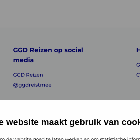
GGD Reizen op social
H
media
G
GGD Reizen
C
@ggdreistmee
e website maakt gebruik van cook
m de website goed te laten werken en om statistische infor