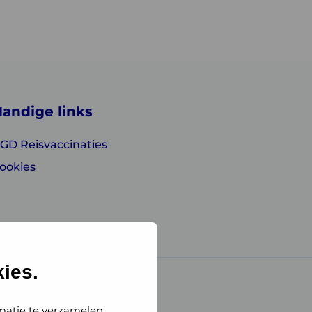
andige links
GD Reisvaccinaties
ookies
ies.
matie te verzamelen