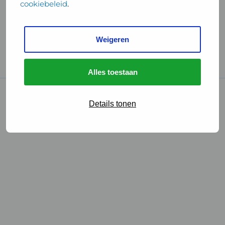
cookiebeleid
.
Handige links
Weigeren
GGD Reisvaccinaties
Cookies
Alles toestaan
© 2026 • GGD
Details tonen