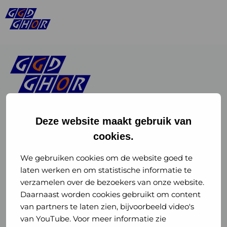
Deze website maakt gebruik van
cookies.
Linkedin
Instagram
of
of
We gebruiken cookies om de website goed te
laten werken en om statistische informatie te
GGD
GGD
verzamelen over de bezoekers van onze website.
GGD Reizen op social media
Daarnaast worden cookies gebruikt om content
GHOR
GHOR
van partners te laten zien, bijvoorbeeld video's
GGD Reizen
Nederland
Nederland
van YouTube. Voor meer informatie zie
@ggdreistmee