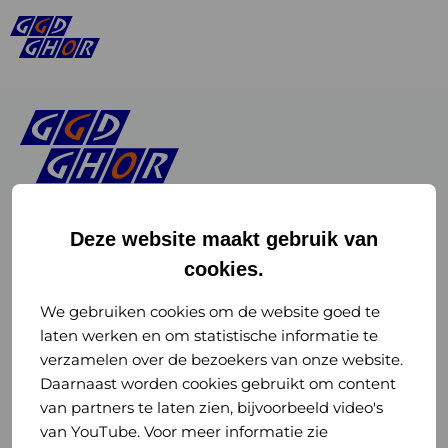
Deze website maakt gebruik van
cookies.
Linkedin
Instagram
of
of
We gebruiken cookies om de website goed te
laten werken en om statistische informatie te
GGD
GGD
verzamelen over de bezoekers van onze website.
GGD Reizen op social media
Daarnaast worden cookies gebruikt om content
GHOR
GHOR
van partners te laten zien, bijvoorbeeld video's
GGD Reizen
Nederland
Nederland
van YouTube. Voor meer informatie zie
@ggdreistmee