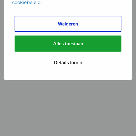
cookiebeleid
.
Handige links
Weigeren
GGD Reisvaccinaties
Cookies
Alles toestaan
© 2026 • GGD
Details tonen