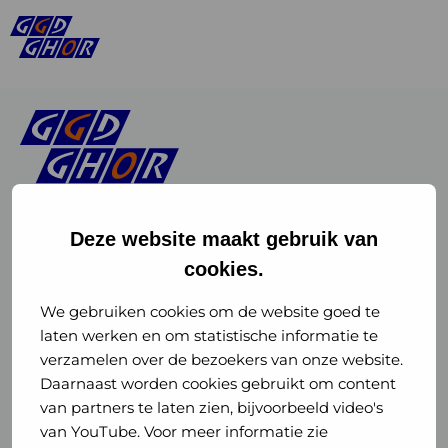
Deze website maakt gebruik van
cookies.
Linkedin
Instagram
of
of
We gebruiken cookies om de website goed te
laten werken en om statistische informatie te
GGD
GGD
verzamelen over de bezoekers van onze website.
GGD Reizen op social media
Daarnaast worden cookies gebruikt om content
GHOR
GHOR
van partners te laten zien, bijvoorbeeld video's
GGD Reizen
Nederland
Nederland
van YouTube. Voor meer informatie zie
@ggdreistmee