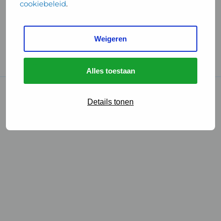
cookiebeleid
.
Handige links
Weigeren
GGD Reisvaccinaties
Cookies
Alles toestaan
© 2026 • GGD
Details tonen