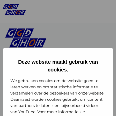
Deze website maakt gebruik van
cookies.
Linkedin
Instagram
of
of
We gebruiken cookies om de website goed te
laten werken en om statistische informatie te
GGD
GGD
verzamelen over de bezoekers van onze website.
GGD Reizen op social media
Daarnaast worden cookies gebruikt om content
GHOR
GHOR
van partners te laten zien, bijvoorbeeld video's
GGD Reizen
Nederland
Nederland
van YouTube. Voor meer informatie zie
@ggdreistmee