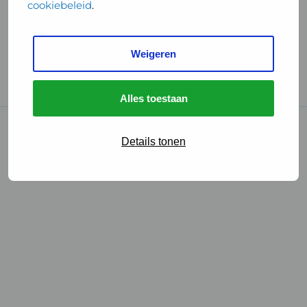
cookiebeleid
.
Handige links
Weigeren
GGD Reisvaccinaties
Cookies
Alles toestaan
© 2026 • GGD
Details tonen