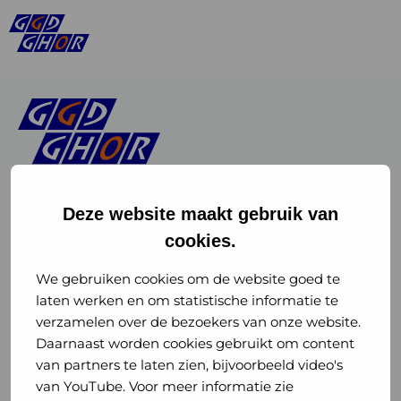
Deze website maakt gebruik van
cookies.
Linkedin
Instagram
of
of
We gebruiken cookies om de website goed te
laten werken en om statistische informatie te
GGD
GGD
verzamelen over de bezoekers van onze website.
GGD Reizen op social media
Daarnaast worden cookies gebruikt om content
GHOR
GHOR
van partners te laten zien, bijvoorbeeld video's
GGD Reizen
Nederland
Nederland
van YouTube. Voor meer informatie zie
@ggdreistmee