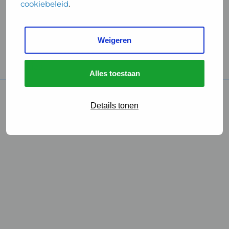
cookiebeleid
.
Handige links
Weigeren
GGD Reisvaccinaties
Cookies
Alles toestaan
© 2026 • GGD
Details tonen