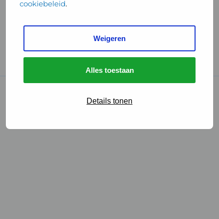
cookiebeleid
.
Handige links
Weigeren
GGD Reisvaccinaties
Cookies
Alles toestaan
© 2026 • GGD
Details tonen