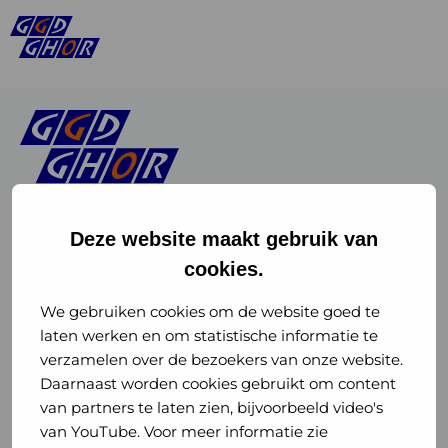
Deze website maakt gebruik van
cookies.
Linkedin
Instagram
of
of
We gebruiken cookies om de website goed te
laten werken en om statistische informatie te
GGD
GGD
verzamelen over de bezoekers van onze website.
GGD Reizen op social media
Daarnaast worden cookies gebruikt om content
GHOR
GHOR
van partners te laten zien, bijvoorbeeld video's
GGD Reizen
Nederland
Nederland
van YouTube. Voor meer informatie zie
@ggdreistmee