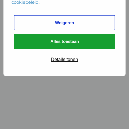
cookiebeleid
.
Handige links
Weigeren
GGD Reisvaccinaties
Cookies
Alles toestaan
© 2026 • GGD
Details tonen