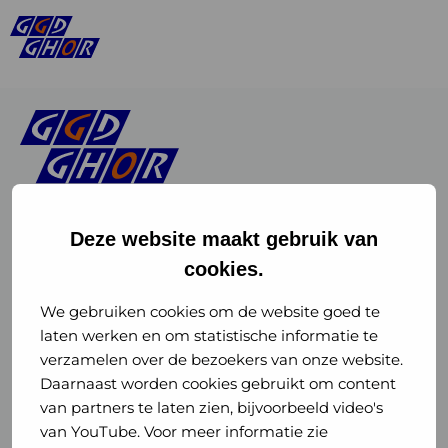
Deze website maakt gebruik van
cookies.
Linkedin
Instagram
of
of
We gebruiken cookies om de website goed te
laten werken en om statistische informatie te
GGD
GGD
verzamelen over de bezoekers van onze website.
GGD Reizen op social media
Daarnaast worden cookies gebruikt om content
GHOR
GHOR
van partners te laten zien, bijvoorbeeld video's
GGD Reizen
Nederland
Nederland
van YouTube. Voor meer informatie zie
@ggdreistmee