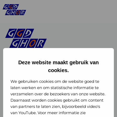
Deze website maakt gebruik van
cookies.
Linkedin
Instagram
of
of
We gebruiken cookies om de website goed te
laten werken en om statistische informatie te
GGD
GGD
verzamelen over de bezoekers van onze website.
GGD Reizen op social media
Daarnaast worden cookies gebruikt om content
GHOR
GHOR
van partners te laten zien, bijvoorbeeld video's
GGD Reizen
Nederland
Nederland
van YouTube. Voor meer informatie zie
@ggdreistmee