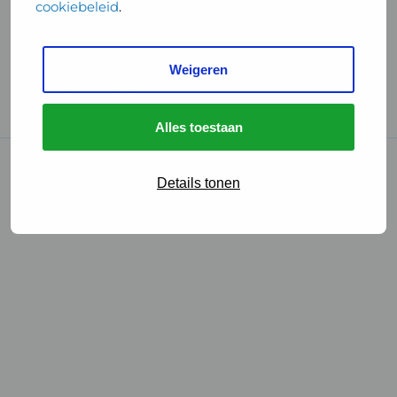
cookiebeleid
.
Handige links
Weigeren
GGD Reisvaccinaties
Cookies
Alles toestaan
© 2026 • GGD
Details tonen